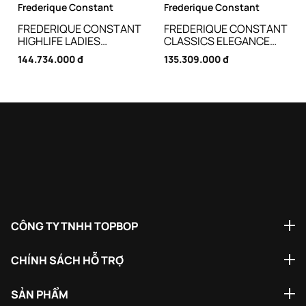
Frederique Constant
Frederique Constant
FREDERIQUE CONSTANT
FREDERIQUE CONSTANT
HIGHLIFE LADIES
CLASSICS ELEGANCE
AUTOMATIC FC-
LUNA FC-
144.734.000 đ
135.309.000 đ
303VD2NHD4B - 34MM
331MPWTD3BD6 - 36MM
CÔNG TY TNHH TOPBOP
CHÍNH SÁCH HỖ TRỢ
SẢN PHẨM