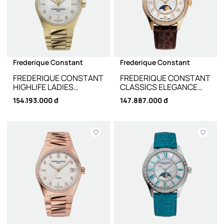
Frederique Constant
Frederique Constant
FREDERIQUE CONSTANT
FREDERIQUE CONSTANT
HIGHLIFE LADIES
CLASSICS ELEGANCE
AUTOMATIC HEART
FC-331MPWD3BD5 -
154.193.000 đ
147.887.000 đ
BEAT FC-
36MM
310MPWD2NHD5B -
34MM