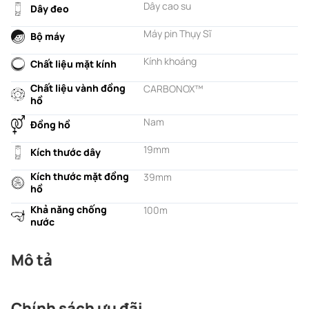
Dây cao su
Dây đeo
Máy pin Thụy Sĩ
Bộ máy
Kính khoáng
Chất liệu mặt kính
Chất liệu vành đồng
CARBONOX™
hồ
Nam
Đồng hồ
19mm
Kích thước dây
Kích thước mặt đồng
39mm
hồ
Khả năng chống
100m
nước
Mô tả
Chính sách ưu đãi