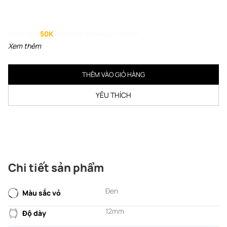
Giảm đến
50K
khi thanh toán qua Fundiin.
Xem thêm
THÊM VÀO GIỎ HÀNG
YÊU THÍCH
Chi tiết sản phẩm
Đen
Màu sắc vỏ
12mm
Độ dày