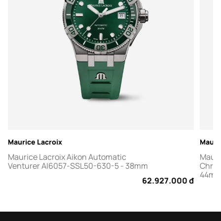
Maurice Lacroix
Mauri
Maurice Lacroix Aikon Automatic
Mauri
Venturer AI6057-SSL50-630-5 - 38mm
Chron
44m
62.927.000 đ