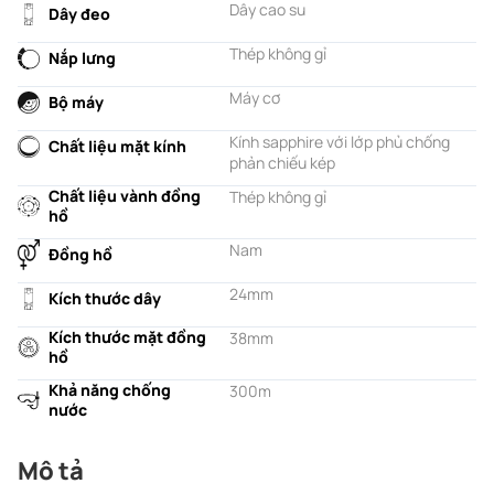
Dây cao su
Dây đeo
Thép không gỉ
Nắp lưng
Máy cơ
Bộ máy
Kính sapphire với lớp phủ chống
Chất liệu mặt kính
phản chiếu kép
Chất liệu vành đồng
Thép không gỉ
hồ
Nam
Đồng hồ
24mm
Kích thước dây
Kích thước mặt đồng
38mm
hồ
Khả năng chống
300m
nước
Mô tả