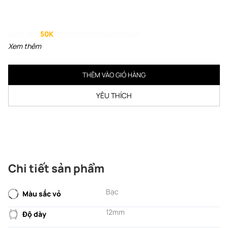
Giảm đến
50K
khi thanh toán qua Fundiin.
Xem thêm
THÊM VÀO GIỎ HÀNG
YÊU THÍCH
Chi tiết sản phẩm
Bạc
Màu sắc vỏ
12mm
Độ dày