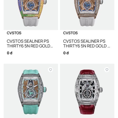
CVSTOS
CVSTOS
CVSTOS SEALINER PS
CVSTOS SEALINER PS
THIRTY6 5N RED GOLD
THIRTY6 5N RED GOLD 2
RAINBOW SNOW
ROW DIAMONDS TIT
0 đ
0 đ
SETTING
COMP C00103.3625002
C00103.3625003 - 47.2 X
- 47.2 X 36 MM
36 MM