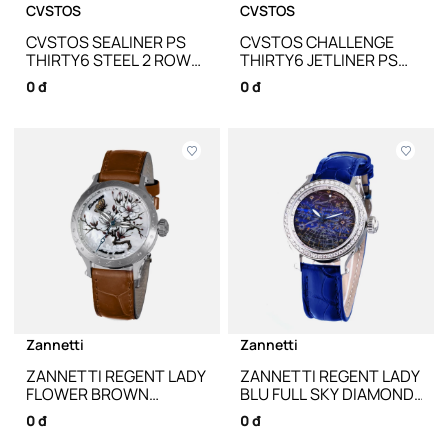
CVSTOS
CVSTOS
CVSTOS SEALINER PS
CVSTOS CHALLENGE
THIRTY6 STEEL 2 ROW
THIRTY6 JETLINER PS
DIAMONDS TIT COMP
SAPPHIRE WHITE DIAL
0 đ
0 đ
C00103.3606002 - 47.2
A00103.3680001 - 36MM
X 36 MM
Zannetti
Zannetti
ZANNETTI REGENT LADY
ZANNETTI REGENT LADY
FLOWER BROWN
BLU FULL SKY DIAMOND
RGNLDFLBR.23 - 33MM
RGNLDFSD.01 - 32MM
0 đ
0 đ