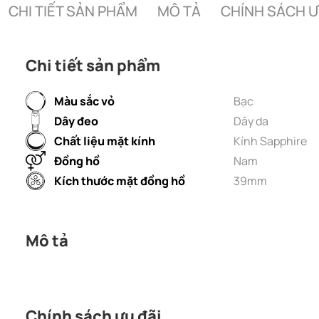
CHI TIẾT SẢN PHẨM
MÔ TẢ
CHÍNH SÁCH Ư
Chi tiết sản phẩm
Màu sắc vỏ
Bạc
Dây đeo
Dây da
Chất liệu mặt kính
Kính Sapphire
Đồng hồ
Nam
Kích thước mặt đồng hồ
39mm
Mô tả
Chính sách ưu đãi