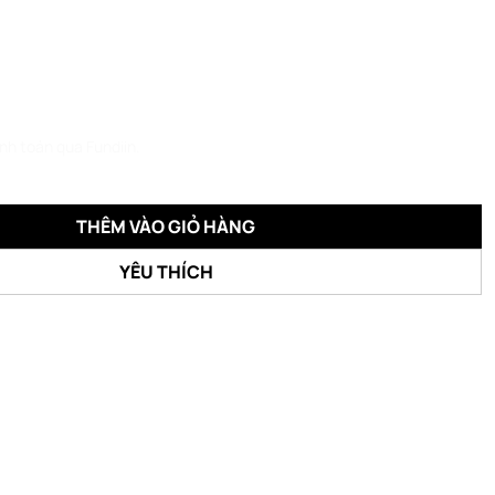
anh toán qua Fundiin.
THÊM VÀO GIỎ HÀNG
YÊU THÍCH