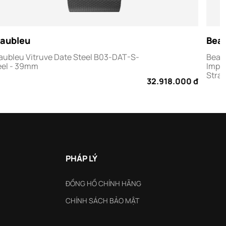
aubleu
Bea
aubleu Vitruve Date Steel B03-DAT-S-
Beau
eel - 39mm
Imper
Stra
32.918.000 đ
PHÁP LÝ
ĐỒNG HỒ CHÍNH HÃNG
CHÍNH SÁCH BẢO MẬT