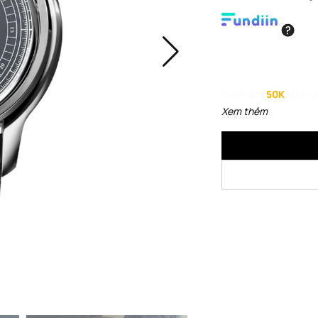
Giảm đến
50K
khi th
Xem thêm