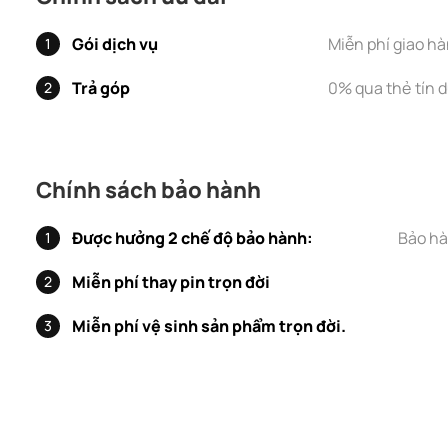
Gói dịch vụ
Miễn phí giao h
1
Trả góp
0% qua thẻ tín 
2
Chính sách bảo hành
Được hưởng 2 chế độ bảo hành:
Bảo hà
1
Miễn phí thay pin trọn đời
2
Miễn phí vệ sinh sản phẩm trọn đời.
3