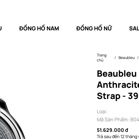
U
ĐỒNG HỒ NAM
ĐỒNG HỒ NỮ
SA
Trang
Beaubleu
chủ
Beaubleu 
Anthracit
Strap - 
Loại:
Mã Sản Phẩm: B04
51.629.000 đ
Trả sau đến 12 tháng 