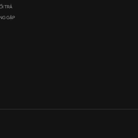
ỔI TRẢ
NG GẶP