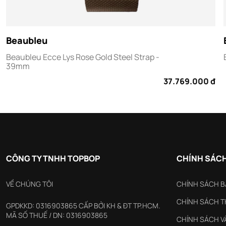
Beaubleu
Beaubleu Ecce Lys Rose Gold Steel Strap -
39mm
37.769.000 đ
CÔNG TY TNHH TOPBOP
CHÍNH SÁCH
VỀ CHÚNG TÔI
CHÍNH SÁCH 
CHÍNH SÁCH 
GPDKKD: 0316903865 CẤP BỞI KH & ĐT TP.HCM.
MÃ SỐ THUẾ / DN: 0316903865
CHÍNH SÁCH 