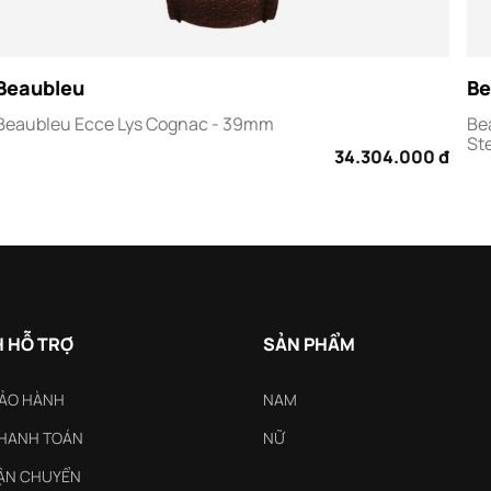
Beaubleu
Be
Beaubleu Ecce Lys Cognac - 39mm
Be
St
34.304.000 đ
 HỖ TRỢ
SẢN PHẨM
BẢO HÀNH
NAM
THANH TOÁN
NỮ
VẬN CHUYỂN