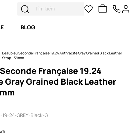
LE
BLOG
Beaubleu Seconde Française 19.24 Anthracite Gray Grained Black Leather
Strap - 39mm
Seconde Française 19.24
e Gray Grained Black Leather
39mm
-19-24-GREY-Black-G
với