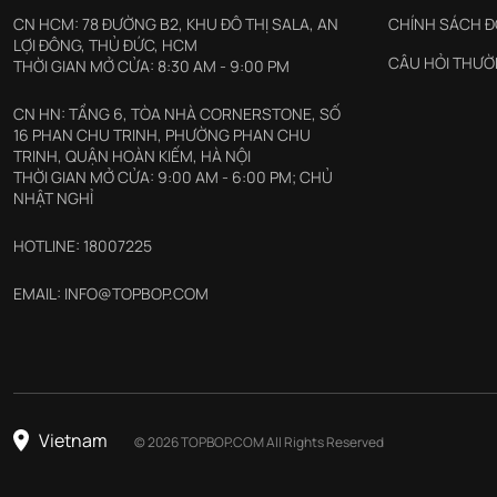
CN HCM: 78 ĐƯỜNG B2, KHU ĐÔ THỊ SALA, AN
CHÍNH SÁCH Đ
LỢI ĐÔNG, THỦ ĐỨC, HCM
CÂU HỎI THƯỜ
THỜI GIAN MỞ CỬA: 8:30 AM - 9:00 PM
CN HN: TẦNG 6, TÒA NHÀ CORNERSTONE, SỐ
16 PHAN CHU TRINH, PHƯỜNG PHAN CHU
TRINH, QUẬN HOÀN KIẾM, HÀ NỘI
THỜI GIAN MỞ CỬA: 9:00 AM - 6:00 PM; CHỦ
NHẬT NGHỈ
HOTLINE: 18007225
EMAIL: INFO@TOPBOP.COM
Vietnam
© 2026 TOPBOP.COM All Rights Reserved