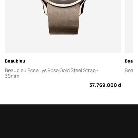
Beaubleu
Beaub
Beaubleu Ecce Lys Rose Gold Steel Strap -
Beaub
39mm
37.769.000 đ