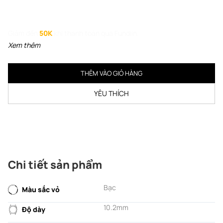
Giảm đến
50K
khi thanh toán qua Fundiin.
Xem thêm
THÊM VÀO GIỎ HÀNG
YÊU THÍCH
Chi tiết sản phẩm
Bạc
Màu sắc vỏ
10.2mm
Độ dày