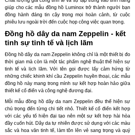
Chất lượng gia công tinh tế và sự tập trung vào tính năng
giúp cho các mẫu đồng hồ Luminox trở thành người bạn
đồng hành đáng tin cậy trong mọi hoàn cảnh, từ cuộc
phiêu lưu ngoài trời đến cuộc họp công việc quan trọng.
Đồng hồ dây da nam Zeppelin - kết
tinh sự tinh tế và lịch lãm
Đồng hồ dây da nam Zeppelin không chỉ là một thiết bị đo
thời gian mà còn là một tác phẩm nghệ thuật thể hiện sự
tinh tế và lịch lãm. Với tên gọi được lấy cảm hứng từ
những chiếc khinh khí cầu Zeppelin huyền thoại, các mẫu
đồng hồ này mang trong mình sự kết hợp hoàn hảo giữa
thiết kế cổ điển và công nghệ đương đại.
Mỗi mẫu đồng hồ dây da nam Zeppelin đều thể hiện sự
chú trọng đến từng chi tiết nhỏ. Thiết kế cổ điển kết hợp
với các yếu tố hiện đại tạo nên một sự kết hợp hài hòa
đầy cuốn hút. Dây da tự nhiên được sử dụng với các màu
sắc và hoa văn tinh tế, làm tôn lên vẻ sang trọng và quý