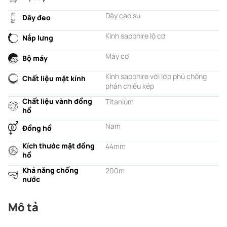
Dây cao su
Dây đeo
Kính sapphire lộ cơ
Nắp lưng
Máy cơ
Bộ máy
Kính sapphire với lớp phủ chống
Chất liệu mặt kính
phản chiếu kép
Chất liệu vành đồng
Titanium
hồ
Nam
Đồng hồ
Kích thước mặt đồng
44mm
hồ
Khả năng chống
200m
nước
Mô tả