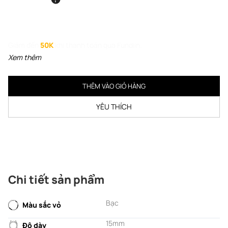
Giảm đến
50K
khi thanh toán qua Fundiin.
Xem thêm
THÊM VÀO GIỎ HÀNG
YÊU THÍCH
Chi tiết sản phẩm
Bạc
Màu sắc vỏ
15mm
Độ dày