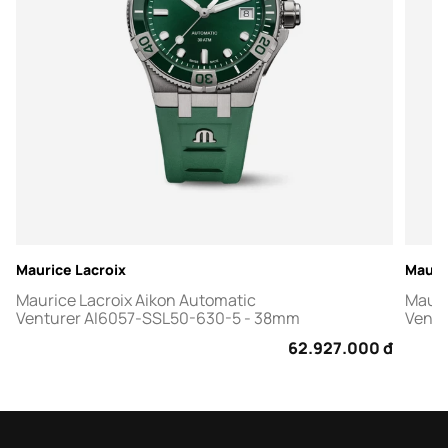
Maurice Lacroix
Mauri
Maurice Lacroix Aikon Automatic
Mauri
Venturer AI6057-SSL50-630-5 - 38mm
Ventu
62.927.000 đ